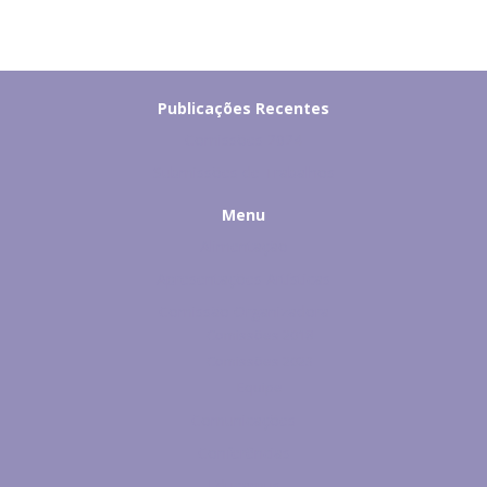
Publicações Recentes
Comissões 2024
Submissões de Trabalhos
Menu
Alimentação
Apresentações Artísticas
Comissão Organizadora
Comissões 2018
Comissões 2023
Equipe
Comunicações
Conferências
Educamus