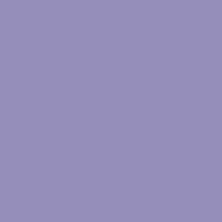
Edições Anteriores
Grupos Musicais
Hospedagem
Informações
Como chegar
Pontos turísticos
Inscrições
Inscrição no evento
Inscrições 2018
Inscrições 2023
Submissão de trabalhos
Oficinas
Palestras
Principal
Programação
Sem categoria