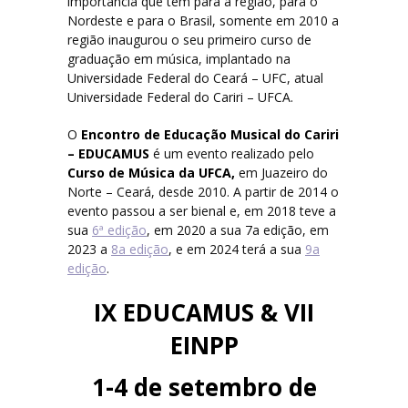
importância que tem para a região, para o
Nordeste e para o Brasil, somente em 2010 a
Comissão Artística 2018
região inaugurou o seu primeiro curso de
graduação em música, implantado na
Comissão Científica 2018
Universidade Federal do Ceará – UFC, atual
Universidade Federal do Cariri – UFCA.
Comissão Organizadora 2018
O
Encontro de Educação Musical do Cariri
– EDUCAMUS
é um evento realizado pelo
Curso de Música da UFCA,
em Juazeiro do
Programação
Norte – Ceará, desde 2010. A partir de 2014 o
evento passou a ser bienal e, em 2018 teve a
sua
6ª edição
, em 2020 a sua 7a edição, em
Programação 2024
2023 a
8a edição
, e em 2024 terá a sua
9a
edição
.
Programação 2018
IX EDUCAMUS & VII
Trabalhos Aprovados
EINPP
1-4 de setembro de
Trabalhos Aprovados 2023