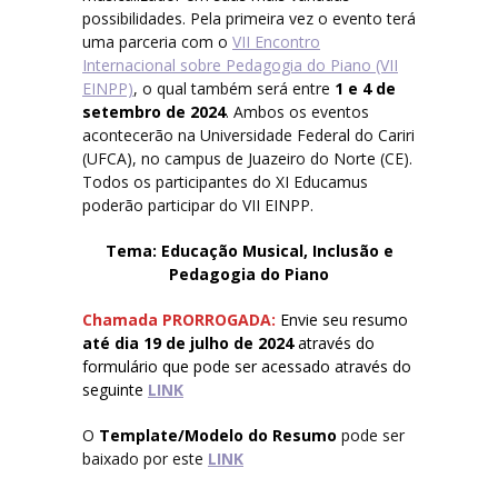
Alimentação
possibilidades. Pela primeira vez o evento terá
uma parceria com o
VII Encontro
Como chegar
Internacional sobre Pedagogia do Piano (VII
EINPP)
, o qual também será entre
1 e 4 de
setembro de 2024
. Ambos os eventos
Pontos turísticos
acontecerão na Universidade Federal do Cariri
(UFCA), no campus de Juazeiro do Norte (CE).
Música UFCA
Todos os participantes do XI Educamus
poderão participar do VII EINPP.
Ancestrália
Tema: Educação Musical, Inclusão e
Pedagogia do Piano
Coral UFCA
Chamada PRORROGADA:
Envie seu resumo
Kariri Sax
até dia 19 de julho de 2024
através do
formulário que pode ser acessado através do
seguinte
LINK
Orquestra UFCA
O
Template/Modelo do Resumo
pode ser
baixado por este
LINK