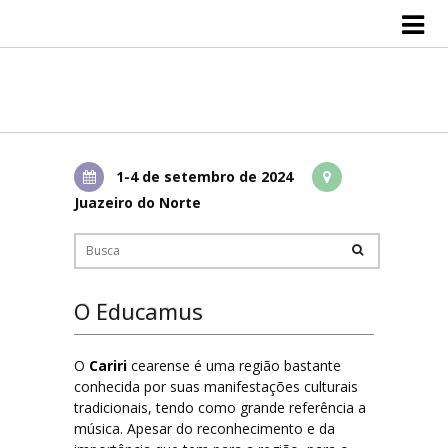
Educamus
Edições Anteriores
IX Educamus
1-4 de setembro de 2024
Juazeiro do Norte
VII Encontro Internacional sobre Pedagogia do Piano
Comissão Organizadora
O Educamus
Comissões 2024
O
Cariri
cearense é uma região bastante
Comissões 2023
conhecida por suas manifestações culturais
tradicionais, tendo como grande referência a
música. Apesar do reconhecimento e da
Comissões 2018